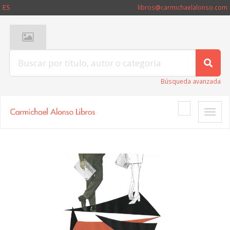
ES
libros@carmichaelalonso.com
Búsqueda avanzada
Toggle
naviga