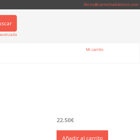
libros@carmichaelalonso.com
uscar
avanzada
Mi carrito
22.50€
Añadir al carrito