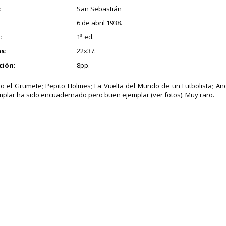
:
San Sebastián
6 de abril 1938.
:
1ª ed.
s:
22x37.
ción:
8pp.
 el Grumete; Pepito Holmes; La Vuelta del Mundo de un Futbolista; An
mplar ha sido encuadernado pero buen ejemplar (ver fotos). Muy raro.