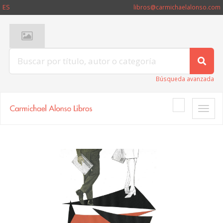
ES
libros@carmichaelalonso.com
Búsqueda avanzada
Toggle
naviga