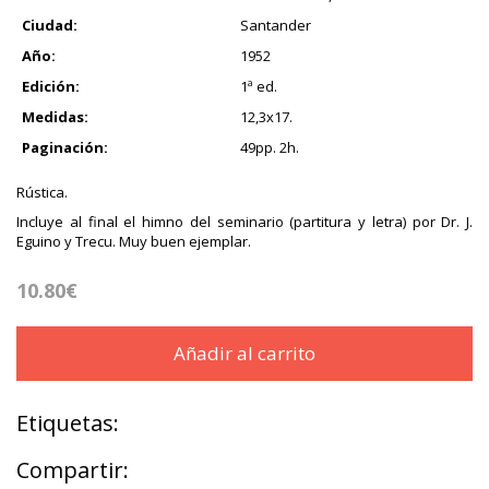
Ciudad:
Santander
Año:
1952
Edición:
1ª ed.
Medidas:
12,3x17.
Paginación:
49pp. 2h.
Rústica.
Incluye al final el himno del seminario (partitura y letra) por Dr. J.
Eguino y Trecu. Muy buen ejemplar.
10.80€
Añadir al carrito
Etiquetas:
Compartir: