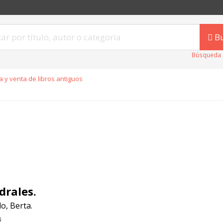
B
Búsqueda 
 y venta de libros antiguos
drales.
o, Berta.
8