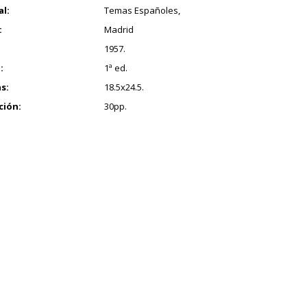
al:
Temas Españoles,
:
Madrid
1957.
:
1ª ed.
s:
18.5x24.5.
ción:
30pp.