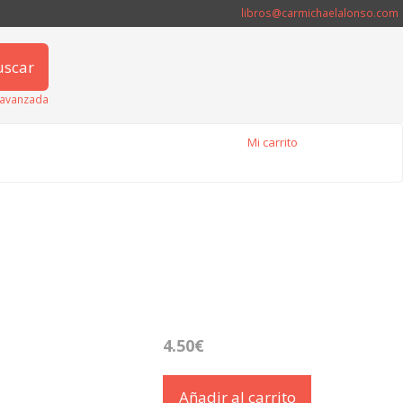
libros@carmichaelalonso.com
uscar
avanzada
Mi carrito
4.50€
Añadir al carrito