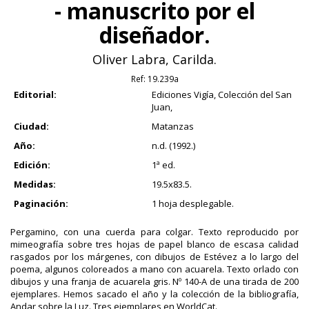
- manuscrito por el
diseñador.
Oliver Labra, Carilda.
Ref:
19.239a
Editorial:
Ediciones Vigía, Colección del San
Juan,
Ciudad:
Matanzas
Año:
n.d. (1992.)
Edición:
1ª ed.
Medidas:
19.5x83.5.
Paginación:
1 hoja desplegable.
Pergamino, con una cuerda para colgar. Texto reproducido por
mimeografía sobre tres hojas de papel blanco de escasa calidad
rasgados por los márgenes, con dibujos de Estévez a lo largo del
poema, algunos coloreados a mano con acuarela. Texto orlado con
dibujos y una franja de acuarela gris. Nº 140-A de una tirada de 200
ejemplares. Hemos sacado el año y la colección de la bibliografía,
Andar sobre la Luz. Tres ejemplares en WorldCat.