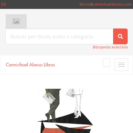
ES
libros@carmichaelalonso.com
Búsqueda avanzada
Toggle
naviga