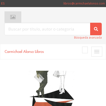
ES
libros@carmichaelalonso.com
Búsqueda avanzada
Toggle
naviga