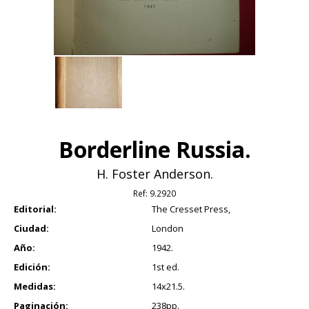
Borderline Russia.
H. Foster Anderson.
Ref:
9.2920
Editorial:
The Cresset Press,
Ciudad:
London
Año:
1942.
Edición:
1st ed.
Medidas:
14x21.5.
Paginación:
238pp.