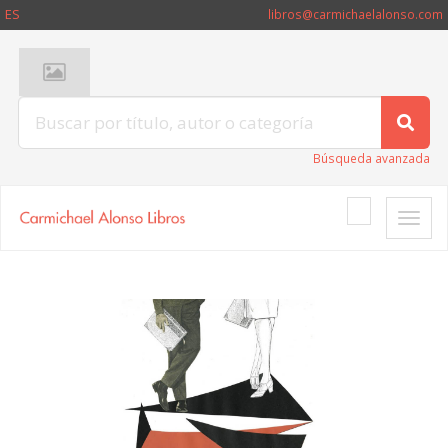
ES
libros@carmichaelalonso.com
Búsqueda avanzada
Toggle
naviga