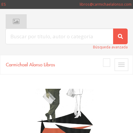
ES
libros@carmichaelalonso.com
Búsqueda avanzada
Toggle
naviga