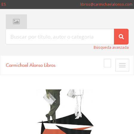
ES
libros@carmichaelalonso.com
Búsqueda avanzada
Toggle
naviga