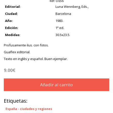
Ref:
0.656
Editorial:
Luna Wennberg, Eds.,
Ciudad:
Barcelona
Año:
1983.
Edición:
1ª ed.
Medidas:
30.5x23.5.
Profusamente ilus. con fotos.
Guaflex editorial.
Texto en inglés y español. Buen ejemplar.
9.00€
Añadir al carrito
Etiquetas:
España - ciudades y regiones