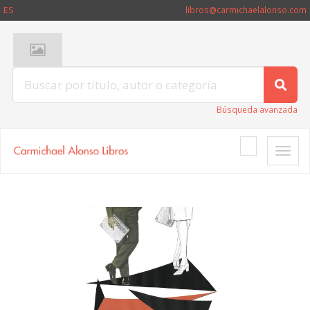
ES
libros@carmichaelalonso.com
Búsqueda avanzada
Toggle
naviga