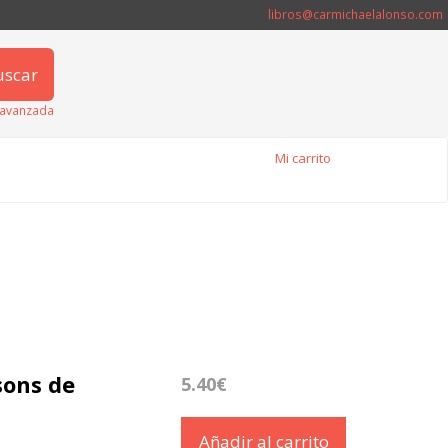
libros@carmichaelalonso.com
uscar
avanzada
Mi carrito
sons de
5.40€
Añadir al carrito