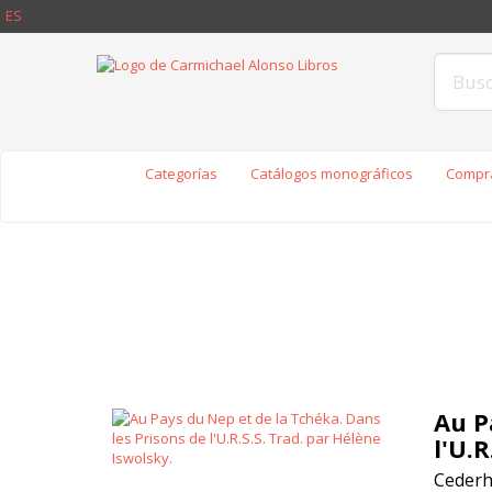
ES
Categorías
Catálogos monográficos
Compra
Au P
l'U.R
Cederh