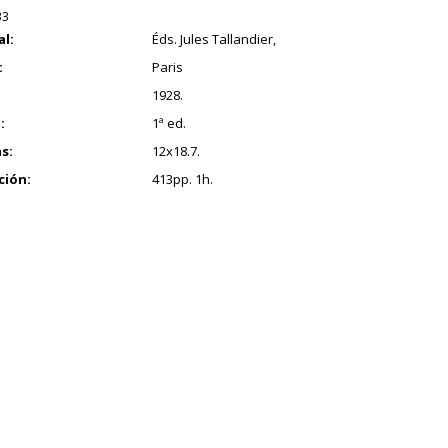
33
al:
Éds. Jules Tallandier,
:
Paris
1928.
:
1ª ed.
s:
12x18.7.
ción:
413pp. 1h.