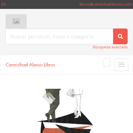
ES
libros@carmichaelalonso.com
Búsqueda avanzada
Toggle
naviga