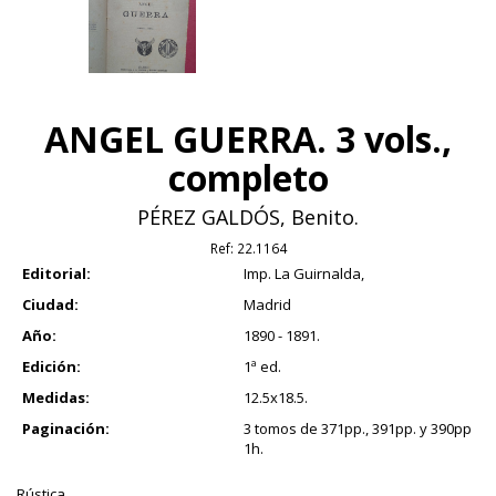
ANGEL GUERRA. 3 vols.,
completo
PÉREZ GALDÓS, Benito.
Ref:
22.1164
Editorial:
Imp. La Guirnalda,
Ciudad:
Madrid
Año:
1890 - 1891.
Edición:
1ª ed.
Medidas:
12.5x18.5.
Paginación:
3 tomos de 371pp., 391pp. y 390pp
1h.
Rústica.