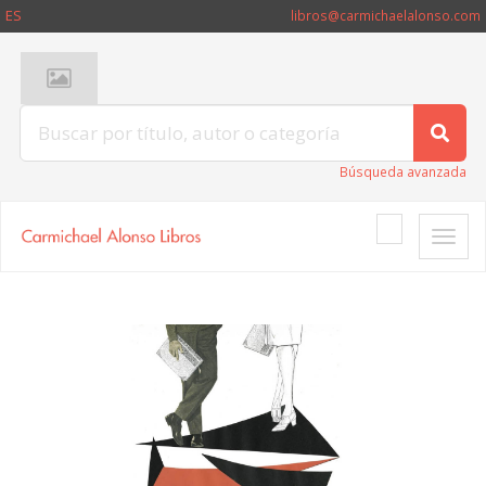
ES
libros@carmichaelalonso.com
Búsqueda avanzada
Toggle
naviga