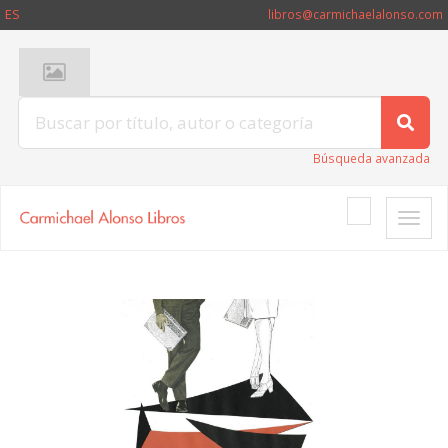
ES
libros@carmichaelalonso.com
Búsqueda avanzada
Toggle
naviga