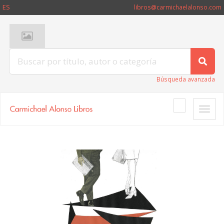
ES
libros@carmichaelalonso.com
Búsqueda avanzada
Toggle
naviga