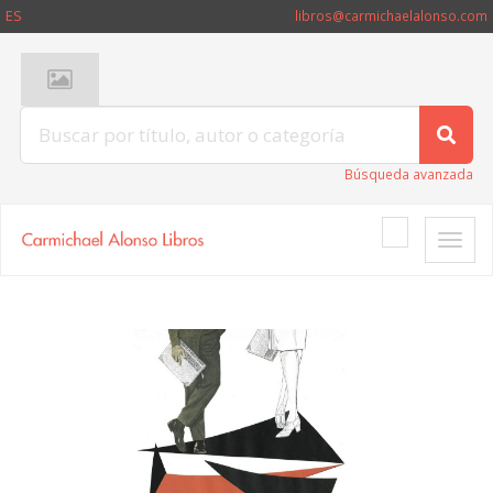
ES
libros@carmichaelalonso.com
Búsqueda avanzada
Toggle
naviga