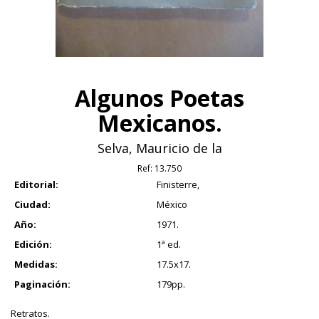
Algunos Poetas
Mexicanos.
Selva, Mauricio de la
Ref:
13.750
Editorial:
Finisterre,
Ciudad:
México
Año:
1971.
Edición:
1ª ed.
Medidas:
17.5x17.
Paginación:
179pp.
Retratos.