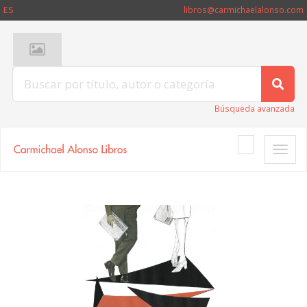
ES
libros@carmichaelalonso.com
Búsqueda avanzada
Toggle
naviga