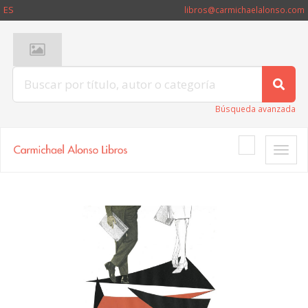
ES
libros@carmichaelalonso.com
Búsqueda avanzada
Toggle
naviga