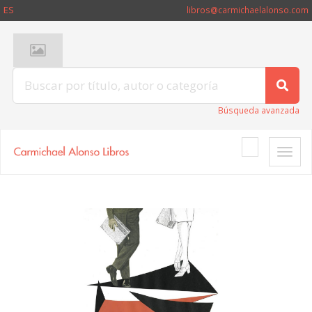
ES
libros@carmichaelalonso.com
Búsqueda avanzada
Toggle
naviga