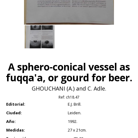
A sphero-conical vessel as
fuqqa'a, or gourd for beer.
GHOUCHANI (A.) and C. Adle.
Ref:
ch18.47
Editorial:
E.J. Brill.
Ciudad:
Leiden.
Año:
1992.
Medidas:
27 x 21cm.