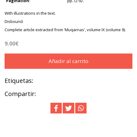
Paginación:
pp.72-92.
With illustrations in the text.
Disbound.
Complete article extracted from 'Muqarnas', volume IX (volume 9).
9.00€
Añadir al carrito
Etiquetas:
Compartir: