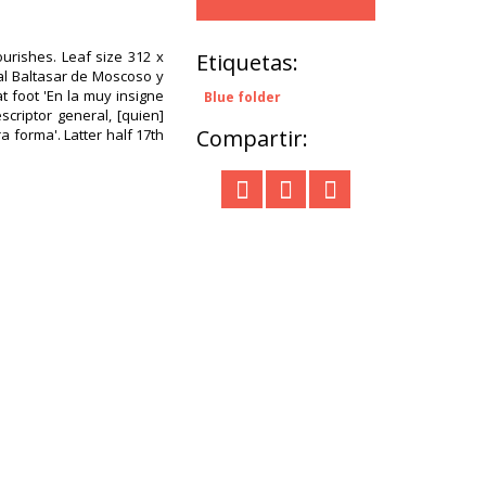
ourishes. Leaf size 312 x
Etiquetas:
nal Baltasar de Moscoso y
t foot 'En la muy insigne
Blue folder
criptor general, [quien]
Compartir:
 forma'. Latter half 17th