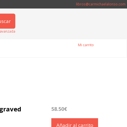
libros@carmichaelalonso.com
uscar
avanzada
Mi carrito
ngraved
58.50€
Añadir al carrito