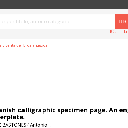
B
Búsqueda 
 y venta de libros antiguos
anish calligraphic specimen page. An e
erplate.
BASTONES ( Antonio ).