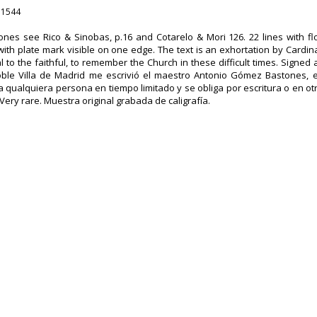
.1544
ones see Rico & Sinobas, p.16 and Cotarelo & Mori 126. 22 lines with fl
ith plate mark visible on one edge. The text is an exhortation by Cardi
 to the faithful, to remember the Church in these difficult times. Signed a
oble Villa de Madrid me escrivió el maestro Antonio Gómez Bastones, es
 qualquiera persona en tiempo limitado y se obliga por escritura o en otra
Very rare. Muestra original grabada de caligrafía.