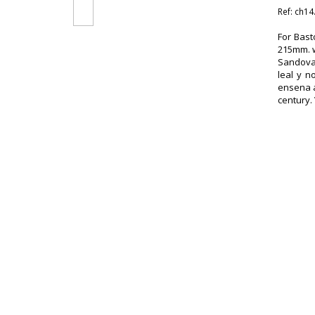
Ref:
ch14
For Bast
215mm. w
Sandoval
leal y n
ensena a
century. 