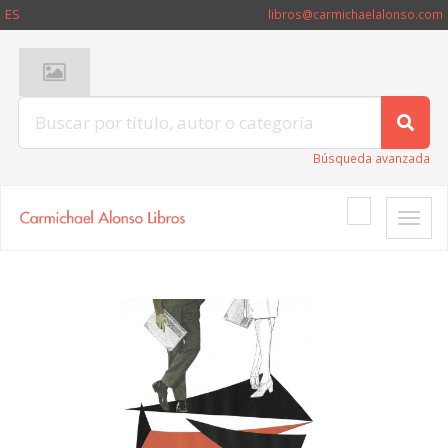
ES
libros@carmichaelalonso.com
Búsqueda avanzada
Toggle
naviga