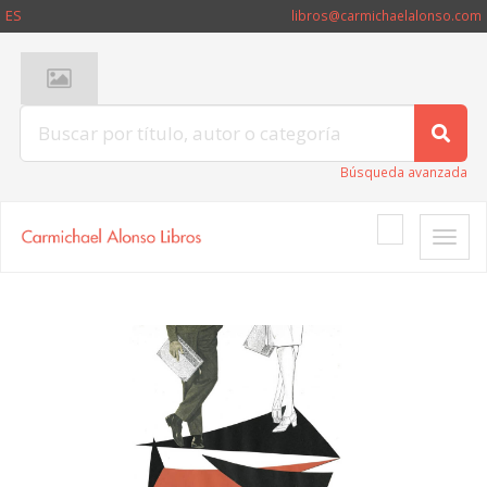
ES
libros@carmichaelalonso.com
Búsqueda avanzada
Toggle
naviga