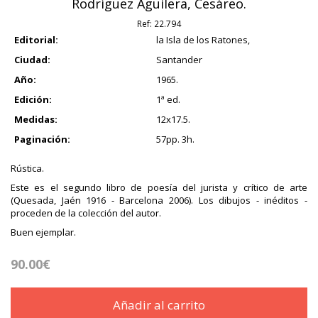
Rodríguez Aguilera, Cesáreo.
Ref:
22.794
Editorial:
la Isla de los Ratones,
Ciudad:
Santander
Año:
1965.
Edición:
1ª ed.
Medidas:
12x17.5.
Paginación:
57pp. 3h.
Rústica.
Este es el segundo libro de poesía del jurista y crítico de arte
(Quesada, Jaén 1916 - Barcelona 2006). Los dibujos - inéditos -
proceden de la colección del autor.
Buen ejemplar.
90.00€
Añadir al carrito