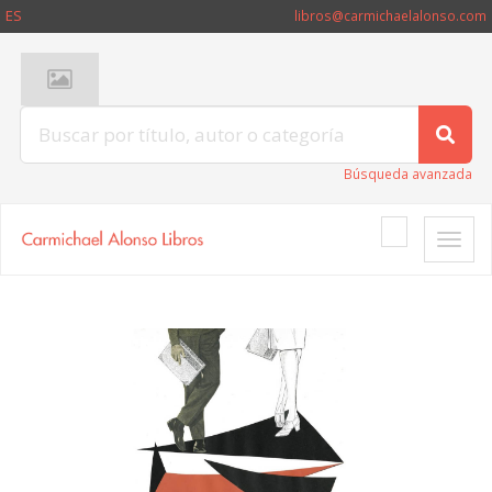
ES
libros@carmichaelalonso.com
Búsqueda avanzada
Toggle
naviga