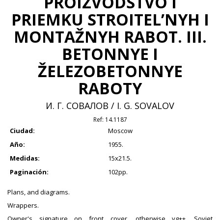
PROIZVODSTVO I
PRIEMKU STROITEL’NYH I
MONTAŽNYH RABOT. III.
BETONNYE I
ŽELEZOBETONNYE
RABOTY
И. Г. СОВАЛОВ / I. G. SOVALOV
Ref:
14.1187
Ciudad:
Moscow
Año:
1955.
Medidas:
15x21.5.
Paginación:
102pp.
Plans, and diagrams.
Wrappers.
Owner's signature on front cover, otherwise vg++. Soviet