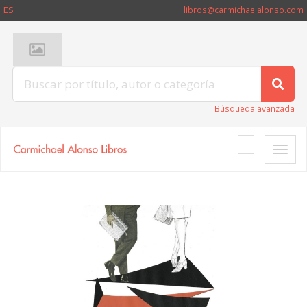
ES
libros@carmichaelalonso.com
Búsqueda avanzada
Toggle
naviga