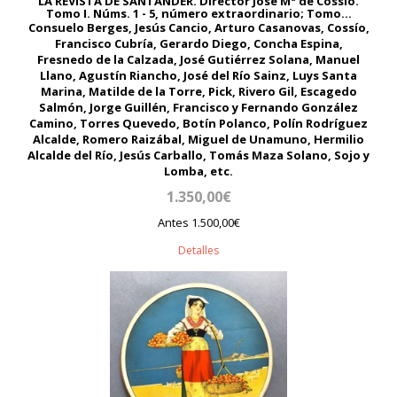
LA REVISTA DE SANTANDER. Director José Mª de Cossío.
Tomo I. Núms. 1 - 5, número extraordinario; Tomo...
Consuelo Berges, Jesús Cancio, Arturo Casanovas, Cossío,
Francisco Cubría, Gerardo Diego, Concha Espina,
Fresnedo de la Calzada, José Gutiérrez Solana, Manuel
Llano, Agustín Riancho, José del Río Sainz, Luys Santa
Marina, Matilde de la Torre, Pick, Rivero Gil, Escagedo
Salmón, Jorge Guillén, Francisco y Fernando González
Camino, Torres Quevedo, Botín Polanco, Polín Rodríguez
Alcalde, Romero Raizábal, Miguel de Unamuno, Hermilio
Alcalde del Río, Jesús Carballo, Tomás Maza Solano, Sojo y
Lomba, etc.
1.350,00€
Antes 1.500,00€
Detalles