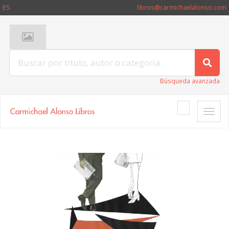
ES
libros@carmichaelalonso.com
Búsqueda avanzada
Toggle
naviga