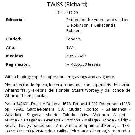
TWISS (Richard).
Ref:
ch17.29
Editorial:
Printed for the Author and sold by
G. Robinson, T. Beket and J.
Robson.
Ciudad:
London.
Año:
1775.
Medidas:
29.5 x 24cm
Paginación:
iv, 465pp., 3 leaves.
With a folding map, 6 copperplate engravings and a vignette.
Plena becrro de época, lomera renovada, con superlibris del barón
Wharncliffe, y ex-libris del Honble. Stuart Wortley y del conde de
Wharncliffe en guardas.
Palau 342601. Foulché-Delbosc 167A. Farinelli II 332. Robertson (1988)
pp. 79-90. García-Romeral 503. Ciudad Rodrigo - Salamanca -
Valladolid - Segovia - Madrid - Toledo - Játiva - Valencia - Alicante -
Murcia - Cartagena - Granada - Córdoba - Málaga - Ronda - Cádiz -
Sevilla. Los grabados son:- A new map of Spain and Portugal, 1775
(337 x 372mm.):4 [vistas de castillos] (Alcobaça, Almanza, Sax, Ronda):