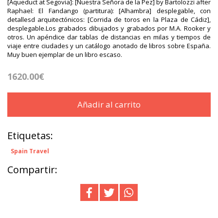
[Aqueduct at Segovia]: [Nuestra Señora de la Pez] by Bartolozzi after
Raphael: El Fandango (partitura): [Alhambra] desplegable, con
detallesd arquitectónicos: [Corrida de toros en la Plaza de Cádiz],
desplegable.Los grabados dibujados y grabados por M.A. Rooker y
otros. Un apéndice dar tablas de distancias en milas y tiempos de
viaje entre ciudades y un catálogo anotado de libros sobre España.
Muy buen ejemplar de un libro escaso.
1620.00€
Añadir al carrito
Etiquetas:
Spain Travel
Compartir: