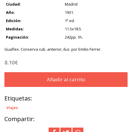
Ciudad:
Madrid
Año:
1931.
Edición:
1ª ed.
Medidas:
11.5x18.5.
Paginación:
242pp. 1h.
Guaflex. Conserva cub. anterior, ilus. por Emilio Ferrer.
8.10€
Añadir al carrito
Etiquetas:
Viajes
Compartir: