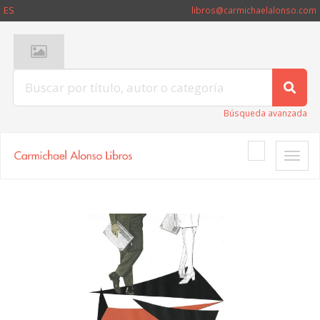
ES
libros@carmichaelalonso.com
Búsqueda avanzada
Toggle
naviga