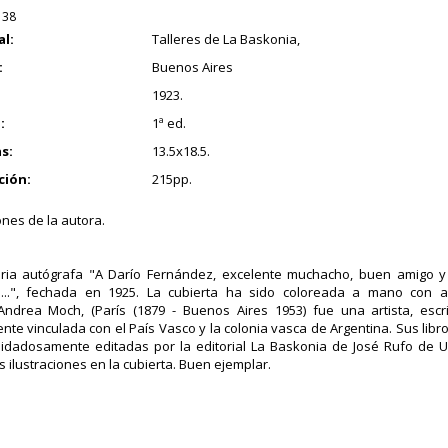
138
al:
Talleres de La Baskonia,
:
Buenos Aires
1923.
:
1ª ed.
s:
13.5x18.5.
ción:
215pp.
ones de la autora.
ria autógrafa "A Darío Fernández, excelente muchacho, buen amigo y 
as...", fechada en 1925. La cubierta ha sido coloreada a mano con a
ndrea Moch, (París (1879 - Buenos Aires 1953) fue una artista, escri
nte vinculada con el País Vasco y la colonia vasca de Argentina. Sus libro
idadosamente editadas por la editorial La Baskonia de José Rufo de Uri
s ilustraciones en la cubierta. Buen ejemplar.