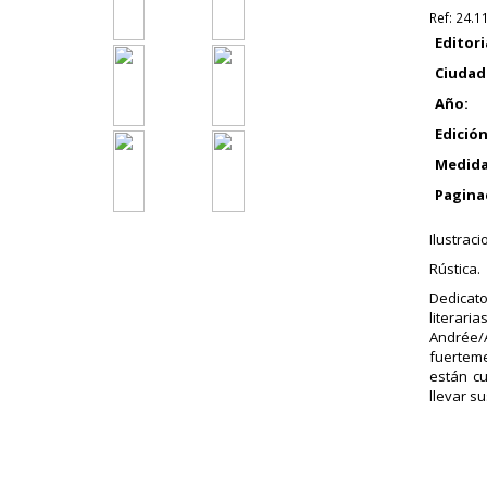
Ref:
24.1
Editori
Ciudad
Año:
Edición
Medida
Pagina
Ilustraci
Rústica.
Dedicato
literari
Andrée/A
fuerteme
están cu
llevar su