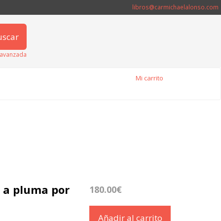
libros@carmichaelalonso.com
uscar
avanzada
Mi carrito
s a pluma por
180.00€
Añadir al carrito