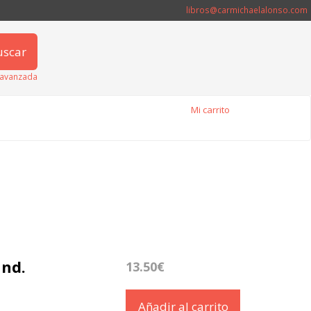
libros@carmichaelalonso.com
uscar
avanzada
Mi carrito
and.
13.50€
Añadir al carrito