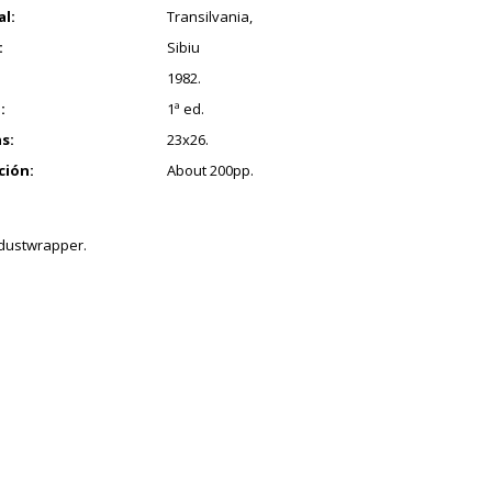
al:
Transilvania,
:
Sibiu
1982.
:
1ª ed.
s:
23x26.
ción:
About 200pp.
dustwrapper.