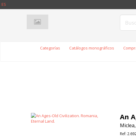
ES
Categorías
Catálogos monográficos
Compra
An A
Miclea,
Ref:
2.69