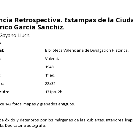
ncia Retrospectiva. Estampas de la Ciud
rico García Sanchiz.
 Gayano Lluch.
9
al:
Biblioteca Valenciana de Divulgación Histórica,
:
Valencia
1948.
:
1ª ed.
s:
22x32.
ción:
131pp. 2h.
e 143 fotos, mapas y grabados antiguos.
de óxido y deterioros por los márgenes de las cubiertas. Interiores limp
. Dedicatoria autógrafa.