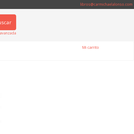
libros@carmichaelalonso.com
uscar
avanzada
Mi carrito