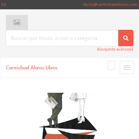
ES
libros@carmichaelalonso.com
Búsqueda avanzada
Toggle
naviga