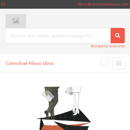
ES
libros@carmichaelalonso.com
Búsqueda avanzada
Toggle
naviga