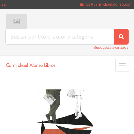
ES
libros@carmichaelalonso.com
Búsqueda avanzada
Toggle
naviga