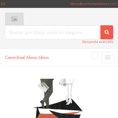
ES
libros@carmichaelalonso.com
Búsqueda avanzada
Toggle
naviga