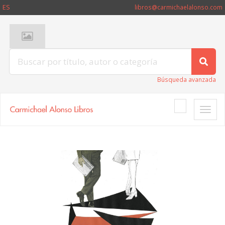
ES
libros@carmichaelalonso.com
Búsqueda avanzada
Toggle
naviga