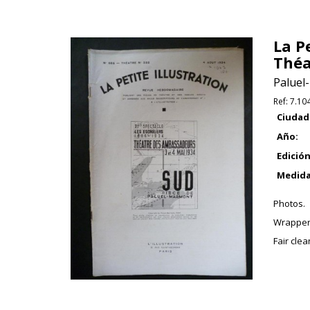
La P
Théa
Paluel
Ref:
7.10
Ciudad
Año:
Edición
Medida
Photos.
Wrapper
Fair cle