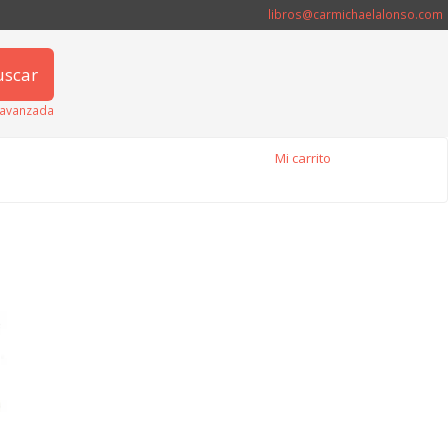
libros@carmichaelalonso.com
uscar
avanzada
Mi carrito