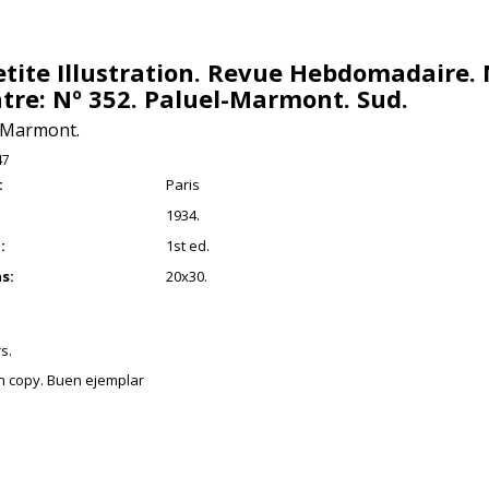
etite Illustration. Revue Hebdomadaire. 
tre: Nº 352. Paluel-Marmont. Sud.
-Marmont.
47
:
Paris
1934.
:
1st ed.
s:
20x30.
s.
an copy. Buen ejemplar