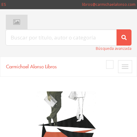
ES
libros@carmichaelalonso.com
Búsqueda avanzada
Toggle
naviga