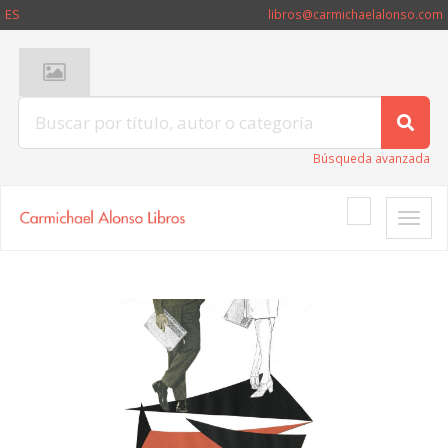
ES
libros@carmichaelalonso.com
Búsqueda avanzada
Toggle
naviga