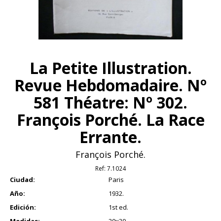
La Petite Illustration.
Revue Hebdomadaire. Nº
581 Théatre: Nº 302.
François Porché. La Race
Errante.
François Porché.
Ref:
7.1024
Ciudad:
Paris
Año:
1932.
Edición:
1st ed.