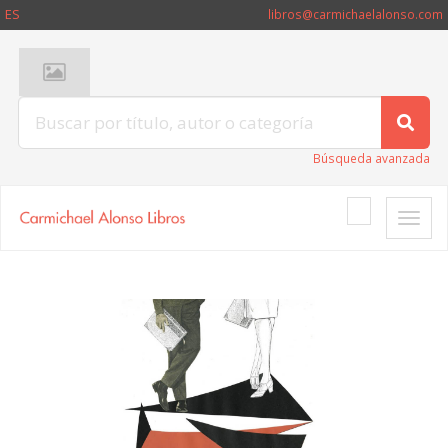
ES
libros@carmichaelalonso.com
Búsqueda avanzada
Toggle
naviga