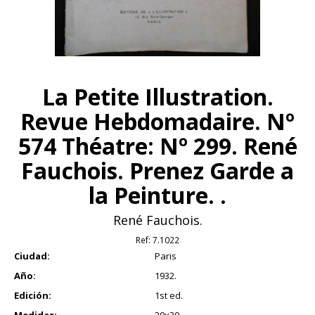
La Petite Illustration.
Revue Hebdomadaire. Nº
574 Théatre: Nº 299. René
Fauchois. Prenez Garde a
la Peinture. .
René Fauchois.
Ref:
7.1022
Ciudad:
Paris
Año:
1932.
Edición:
1st ed.