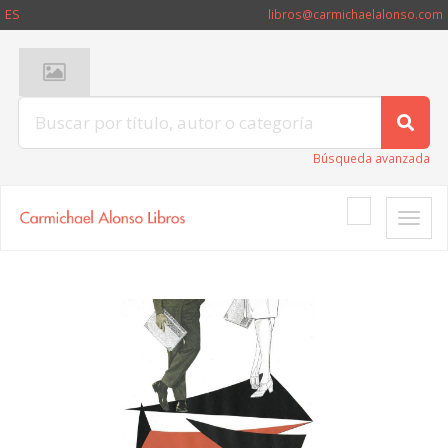
ES
libros@carmichaelalonso.com
Búsqueda avanzada
Toggle
naviga