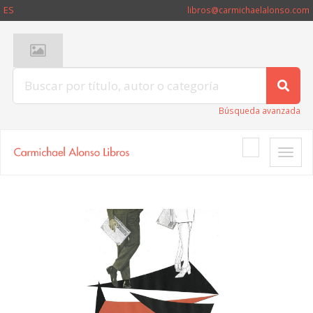
ES
libros@carmichaelalonso.com
Búsqueda avanzada
Toggle
naviga