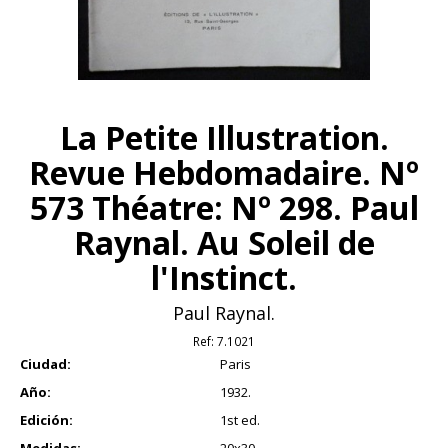
La Petite Illustration.
Revue Hebdomadaire. Nº
573 Théatre: Nº 298. Paul
Raynal. Au Soleil de
l'Instinct.
Paul Raynal.
Ref:
7.1021
Ciudad:
Paris
Año:
1932.
Edición:
1st ed.