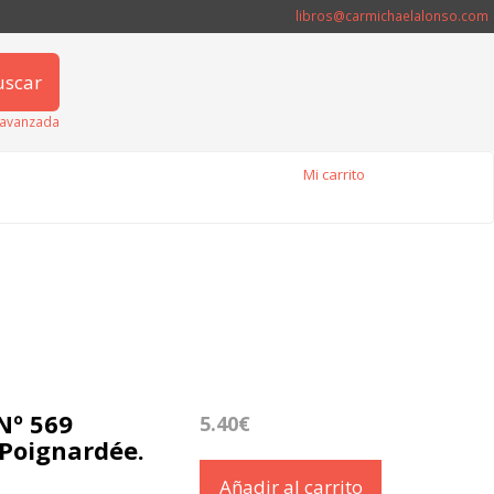
libros@carmichaelalonso.com
uscar
avanzada
Mi carrito
Nº 569
5.40€
 Poignardée.
Añadir al carrito