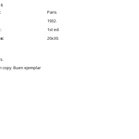
18
:
Paris
1932.
:
1st ed.
s:
20x30.
s.
an copy. Buen ejemplar