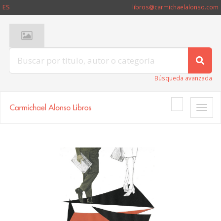
ES
libros@carmichaelalonso.com
Búsqueda avanzada
Toggle
naviga