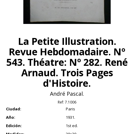
La Petite Illustration.
Revue Hebdomadaire. Nº
543. Théatre: Nº 282. René
Arnaud. Trois Pages
d'Histoire.
André Pascal.
Ref:
7.1006
Ciudad:
Paris
Año:
1931.
Edición:
1st ed.