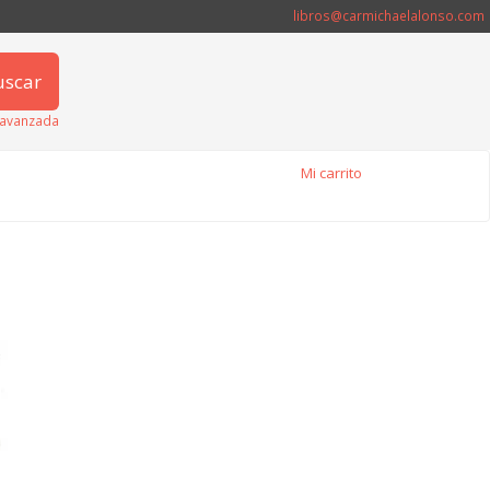
libros@carmichaelalonso.com
uscar
avanzada
Mi carrito