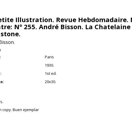
etite Illustration. Revue Hebdomadaire. 
tre: Nº 255. André Bisson. La Chatelaine
stone.
Bisson.
9
:
Paris
1930.
:
1st ed.
s:
20x30.
s.
an copy. Buen ejemplar