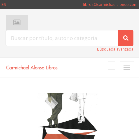
ES
libros@carmichaelalonso.com
Búsqueda avanzada
Toggle
naviga