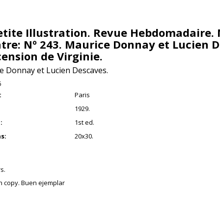
etite Illustration. Revue Hebdomadaire. 
tre: Nº 243. Maurice Donnay et Lucien D
cension de Virginie.
e Donnay et Lucien Descaves.
6
:
Paris
1929.
:
1st ed.
s:
20x30.
s.
an copy. Buen ejemplar