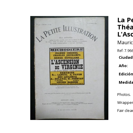
La P
Théa
L'As
Mauric
Ref:
7.96
Ciudad
Año:
Edición
Medida
Photos.
Wrapper
Fair cle