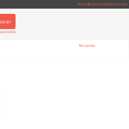
libros@carmichaelalonso.com
uscar
avanzada
Mi carrito