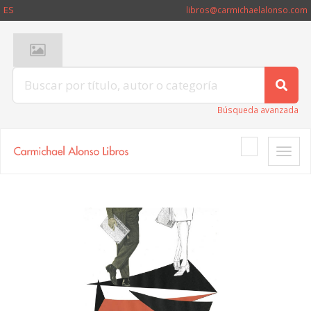
ES
libros@carmichaelalonso.com
Búsqueda avanzada
Toggle
naviga