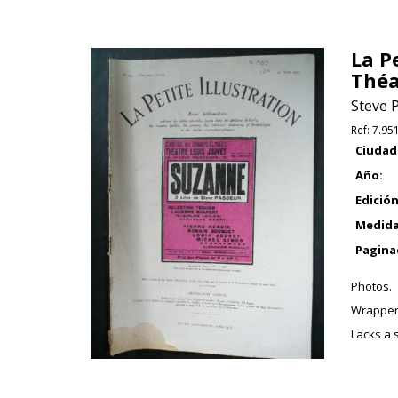
La P
Théa
Steve 
Ref:
7.95
Ciudad
Año:
Edición
Medida
Pagina
Photos.
Wrapper
Lacks a s