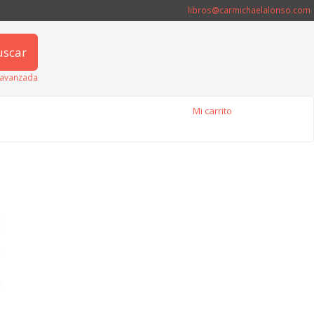
libros@carmichaelalonso.com
uscar
avanzada
Mi carrito