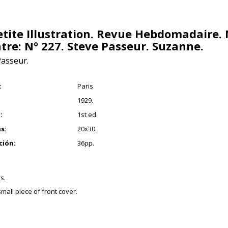
etite Illustration. Revue Hebdomadaire. 
tre: Nº 227. Steve Passeur. Suzanne.
Passeur.
1
:
Paris
1929.
:
1st ed.
s:
20x30.
ción:
36pp.
s.
mall piece of front cover.