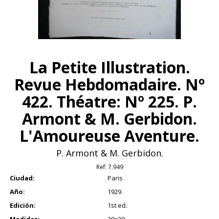
La Petite Illustration.
Revue Hebdomadaire. Nº
422. Théatre: Nº 225. P.
Armont & M. Gerbidon.
L'Amoureuse Aventure.
P. Armont & M. Gerbidon.
Ref:
7.949
Ciudad:
Paris
Año:
1929.
Edición:
1st ed.