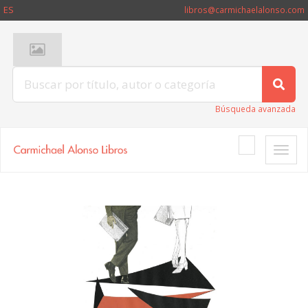
ES
libros@carmichaelalonso.com
Búsqueda avanzada
Toggle
naviga